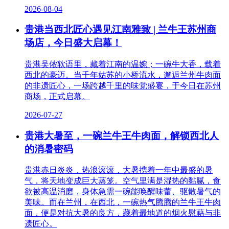
2026-08-04
贵港当西北匠心遇见江南雅致 | 兰牛王苏州商
场店，今日盛大启幕！
贵港吴侬软语里，藏着江南的温婉；一碗牛大香，载着
西北的豪迈。当千年姑苏的小桥流水，邂逅兰州牛肉面
的非遗匠心，一场跨越千里的味觉盛宴，于今日在苏州
商场，正式启幕。
2026-07-27
贵港大暑至，一碗兰牛王牛肉面，解锁西北人
的消暑密码
贵港赤日炎炎，热浪滚滚，大暑携着一年中最盛的暑
气，将天地变成巨大蒸笼。空气里满是湿热的黏腻，食
欲被高温消磨，身体急需一碗能唤醒味蕾、驱散暑气的
美味。而在兰州，在西北，一碗热气腾腾的兰牛王牛肉
面，便是对抗大暑的良方，藏着最地道的烟火慰藉与非
遗匠心。