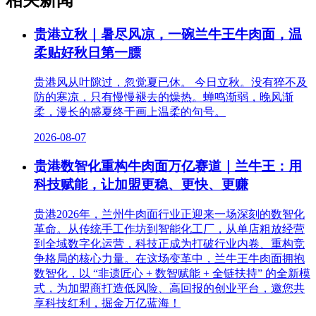
相关新闻
贵港立秋｜暑尽风凉，一碗兰牛王牛肉面，温
柔贴好秋日第一膘
贵港风从叶隙过，忽觉夏已休。 今日立秋。没有猝不及
防的寒凉，只有慢慢褪去的燥热。蝉鸣渐弱，晚风渐
柔，漫长的盛夏终于画上温柔的句号。
2026-08-07
贵港数智化重构牛肉面万亿赛道｜兰牛王：用
科技赋能，让加盟更稳、更快、更赚
贵港2026年，兰州牛肉面行业正迎来一场深刻的数智化
革命。从传统手工作坊到智能化工厂，从单店粗放经营
到全域数字化运营，科技正成为打破行业内卷、重构竞
争格局的核心力量。在这场变革中，兰牛王牛肉面拥抱
数智化，以 “非遗匠心 + 数智赋能 + 全链扶持” 的全新模
式，为加盟商打造低风险、高回报的创业平台，邀您共
享科技红利，掘金万亿蓝海！