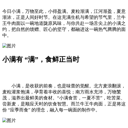
今日小满，万物至此，小得盈满。麦粒渐满，江河渐盈，夏意
渐浓，正是人间好时节。在这充满生机与希望的节气里，兰牛
王牛肉面
以一碗地道陇原风味，与你共赴一场舌尖上的小满之
约，把自然的馈赠、匠心的坚守，都融进这一碗热气腾腾的面
中。
小满有 “满”，食鲜正当时
小满，是收获的前奏，也是味蕾的觉醒。北方麦浪翻滚，
麦粒灌浆饱满，孕育着丰收的喜悦；南方雨水充沛，万物繁
茂，滋养出最鲜美的食材。“小满食苦，一夏不苦”，吃苦菜、
尝新麦
，是顺应天时的饮食智慧。而兰牛王牛肉面，正是将这
份 “应季而食” 的理念，融入每一碗面的制作中。