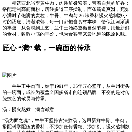
精选西北当季黄牛肉，肉质鲜嫩紧实，带着自然的鲜香；
搭配定制高筋面粉，历经多道工序揉制，面条筋道爽滑，宛如
小满时节饱满的麦粒；牛骨、牛肉与 26 味香料慢火熬制数小
时的汤底，清澈浓郁，每一口都饱含食材本味，恰似江河渐满
的丰盈。从食材到工艺，兰牛王始终遵循自然节律，用最新鲜
的食材，致敬小满的丰盈，也为食客带来最地道的陇原风味。
匠心 “满” 载，一碗面的传承
兰牛王牛肉面，始于1991年，35年匠心坚守，从兰州街头
的一碗面，成长为覆盖全国多省市的连锁品牌，不变的是对传
统技艺的敬畏与传承。
汤：慢火熬煮，满含诚意
“汤为面之魂”，兰牛王坚持古法熬汤，选用新鲜牛骨、牛肉，
搭配科学配伍的香料，不添加任何香精、添加剂，慢火熬制数