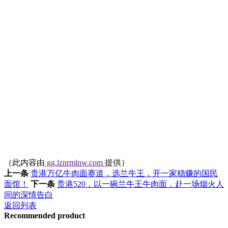
（此内容由
gg.lznrmlnw.com
提供）
上一条
贵港万亿牛肉面赛道，选兰牛王，开一家稳赚的国民
面馆！
下一条
贵港520，以一碗兰牛王牛肉面，赴一场烟火人
间的深情告白
返回列表
Recommended product