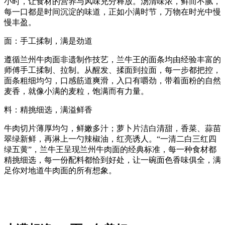
小时，让食材的营养与风味充分释放。汤清味浓，鲜而不腻，
每一口都是时间沉淀的味道，正如小满时节，万物在时光中慢
慢丰盈。
面：手工揉制，满是劲道
遵循兰州牛肉面非遗制作技艺，兰牛王的面条均由经验丰富的
师傅手工揉制、拉制。从醒发、揉面到拉面，每一步都把控，
面条粗细均匀，口感筋道爽滑，入口有嚼劲，带着面粉的自然
麦香，就像小满的麦粒，饱满而有力量。
料：精挑细选，满溢鲜香
牛肉切片薄厚均匀，鲜嫩多汁；萝卜片洁白清甜，香菜、蒜苗
翠绿新鲜，再淋上一勺辣椒油，红亮诱人。“一清二白三红四
绿五黄”，兰牛王呈现兰州牛肉面的经典标准，每一种食材都
精挑细选，每一份配料都恰到好处，让一碗面色香味俱全，满
足你对地道牛肉面的所有想象。
兰牛王牛肉拉面
，赞
4