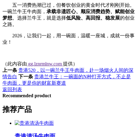
五一消费热潮已过，但餐饮创业的黄金时代才刚刚开始。
一碗兰牛王牛肉面，
承载非遗匠心、顺应消费趋势、赋能创业
梦想
。选择兰牛王，就是选择
低风险、高回报、稳发展
的创业
之路。
2026，让我们一起，用一碗面，温暖一座城，成就一份事
业！
（此内容由
gg.lznrmlnw.com
提供）
上一条
贵港520，以一碗兰牛王牛肉面，赴一场烟火人间的深
情告白
下一条
贵港兰牛王：一碗面的N种打开方式，不止是
牛肉面，更是你的财富新赛道
返回列表
Recommended product
推荐产品
贵港清汤牛肉面