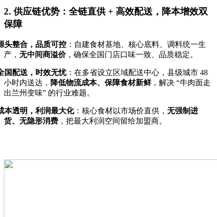
2. 供应链优势：全链直供 + 高效配送，降本增效双
保障
源头整合，品质可控
：自建食材基地、核心底料、调料统一生
产，
无中间商溢价
，确保全国门店口味一致、品质稳定。
全国配送，时效无忧
：在多省设立区域配送中心，县级城市
48
小时内送达，
降低物流成本、保障食材新鲜
，解决
“
牛肉面走
出兰州变味
”
的行业难题。
成本透明，利润最大化
：核心食材以市场价直供，
无强制进
货、无隐形消费
，把最大利润空间留给加盟商。