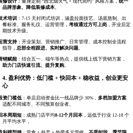
装修设计
：量身定制
“
西北烟火气
+
现代简约
”
风格方案，
统一
品牌形象、降低装修成本
。
技术培训
：
7-15
天封闭式培训，涵盖拉面技艺、汤底熬制、出
餐标准、服务礼仪、运营管理，
考核通过方可上岗
，开业后定
期技术升级。
运营支持
：开业策划、营销推广、日常管理、成本控制全流程
指导，
总部全程跟进、实时解决问题
。
营销赋能
：结合五一、端午等热点，提供线上线下营销方案，
助力门店快速引流、提升复购
。
4. 盈利优势：低门槛 + 快回本 + 稳收益，创业更安
心
投资门槛低
：单店启动资金比一线品牌少
30%
，
多档加盟方案
适配不同城市、不同预算创业者。
回本周期短
：成熟门店平均
8-12
个月回本
，远低于行业
12-18
个
月平均水平，
盈利模型稳
：堂食
+
外卖
+
外带多元营收，
不受时段、季节限