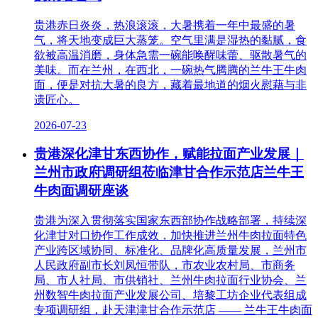
贵港赤日炎炎，热浪滚滚，大暑携着一年中最盛的暑
气，将天地变成巨大蒸笼。空气里满是湿热的黏腻，食
欲被高温消磨，身体急需一碗能唤醒味蕾、驱散暑气的
美味。而在兰州，在西北，一碗热气腾腾的兰牛王牛肉
面，便是对抗大暑的良方，藏着最地道的烟火慰藉与非
遗匠心。
2026-07-23
贵港深化津甘东西协作，赋能拉面产业发展｜
兰州市政府调研组莅临津甘合作示范店兰牛王
牛肉面调研座谈
贵港为深入贯彻落实国家东西部协作战略部署，持续深
化津甘对口协作工作成效，加快推进兰州牛肉拉面特色
产业跨区域协同、标准化、品牌化高质量发展，兰州市
人民政府副市长刘凤恒带队，市农业农村局、市商务
局、市人社局、市供销社、兰州牛肉拉面行业协会、兰
州数智牛肉拉面产业发展公司、培黎工坊企业代表组成
专项调研组，赴天津津甘合作示范店 —— 兰牛王牛肉面