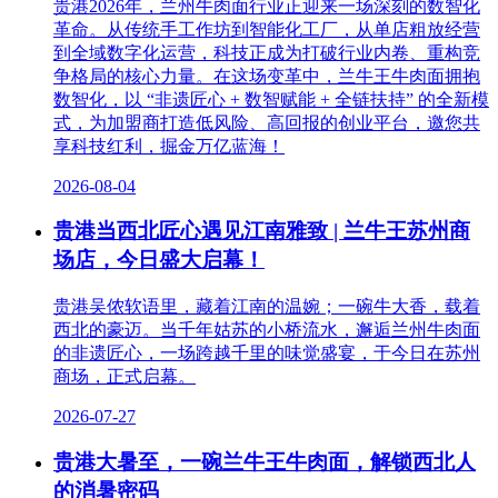
贵港2026年，兰州牛肉面行业正迎来一场深刻的数智化
革命。从传统手工作坊到智能化工厂，从单店粗放经营
到全域数字化运营，科技正成为打破行业内卷、重构竞
争格局的核心力量。在这场变革中，兰牛王牛肉面拥抱
数智化，以 “非遗匠心 + 数智赋能 + 全链扶持” 的全新模
式，为加盟商打造低风险、高回报的创业平台，邀您共
享科技红利，掘金万亿蓝海！
2026-08-04
贵港当西北匠心遇见江南雅致 | 兰牛王苏州商
场店，今日盛大启幕！
贵港吴侬软语里，藏着江南的温婉；一碗牛大香，载着
西北的豪迈。当千年姑苏的小桥流水，邂逅兰州牛肉面
的非遗匠心，一场跨越千里的味觉盛宴，于今日在苏州
商场，正式启幕。
2026-07-27
贵港大暑至，一碗兰牛王牛肉面，解锁西北人
的消暑密码