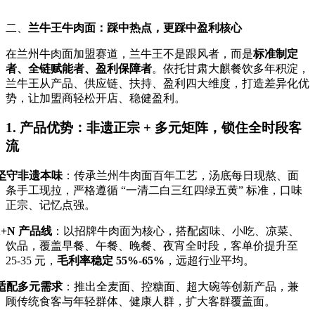
二、
兰牛王牛肉面：踩中热点，更踩中盈利核心
在兰州牛肉面加盟赛道，兰牛王不是跟风者，而是
标准制定
者、全链赋能者、盈利保障者
。依托甘肃大麒餐饮多年积淀，
兰牛王从产品、供应链、扶持、盈利四大维度，打造差异化优
势，让加盟商轻松开店、稳健盈利。
1. 产品优势：非遗正宗 + 多元矩阵，锁住全时段客
流
坚守非遗本味
：传承兰州牛肉面百年工艺，汤底每日现熬、面
条手工现拉，严格遵循
“
一清二白三红四绿五黄
”
标准，口味
正宗、记忆点强。
1+N
产品线
：以招牌牛肉面为核心，搭配卤味、小吃、凉菜、
饮品，覆盖早餐、午餐、晚餐、夜宵全时段，客单价提升至
25-35
元，
毛利率稳定
55%-65%
，远超行业平均。
适配多元需求
：推出全麦面、控糖面、超大碗等创新产品，兼
顾传统食客与年轻群体、健康人群，扩大客群覆盖面。