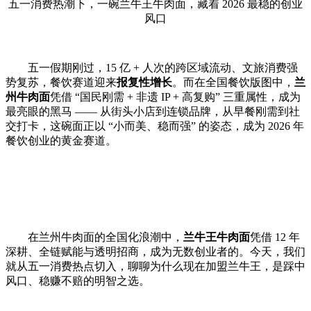
五一消费热潮下，一碗兰牛王牛肉面，藏着
2026 最稳的创业
风口
五一假期刚过，
15 亿 + 人次的跨区域流动、文旅消费强
势复苏，餐饮赛道迎来
报复性增长
。而在全国餐饮版图中，
兰
州牛肉面
凭借
“国民刚需 + 非遗 IP + 高复购” 三重属性，成为
最亮眼的黑马 —— 从街头小店到连锁品牌，从早餐刚需到社
交打卡，这碗面正以 “小而美、稳而强” 的姿态，成为 2026 年
餐饮创业的黄金赛道。
在兰州牛肉面的全国化浪潮中，
兰牛王牛肉面
凭借
12 年
深耕、全链赋能与透明招商，成为无数创业者的。今天，我们
就从五一消费热点切入，聊聊为什么现在加盟兰牛王，是踩中
风口、稳赚不赔的明智之选。