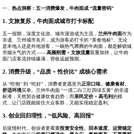
一、
热点洞察：五一消费爆发，牛肉面成
“流量密码”
1. 文旅复苏，牛肉面成城市打卡标配
五一假期，深度文化游、城市漫游成为主流，
兰州牛肉面
作为
非遗、兰州城市名片，成为游客必打卡的
“美食地标”。无论
是本地人还是外地游客，一碗热气腾腾的牛肉面，都是解锁城
市烟火气的方式 ——
高频刚需
+ 文旅流量
双重加持，让牛肉
面门店客流持续爆满，营收远超预期。
2. 消费升级，“品质 + 性价比” 成核心需求
从
“吃饱” 到 “吃好”，消费者更愿意为
正宗口味、健康食材、
舒适环境
买单。兰州牛肉面
“一清二白三红四绿五黄” 的非遗
标准，天然契合健康饮食趋势；而
亲民定价
+ 高毛利
的模
式，让门店既能留住大众客群，又能实现稳定盈利。
3. 创业回归理性，“低风险、高回报”
后疫情时代，创业者更看重
投资安全性、回本速度、运营稳定